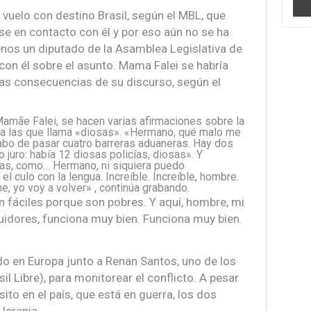
 vuelo con destino Brasil, según el MBL, que
e en contacto con él y por eso aún no se ha
nos un diputado de la Asamblea Legislativa de
con él sobre el asunto. Mama Falei se habría
s consecuencias de su discurso, según el
Mamãe Falei, se hacen varias afirmaciones sobre la
, a las que llama «diosas». «Hermano, qué malo me
abo de pasar cuatro barreras aduaneras. Hay dos
o juro: había 12 diosas policías, diosas». Y
icas, como… Hermano, ni siquiera puedo
s el culo con la lengua. Increíble. Increíble, hombre.
e, yo voy a volver» , continúa grabando.
on fáciles porque son pobres. Y aquí, hombre, mi
uidores, funciona muy bien. Funciona muy bien.
do en Europa junto a Renan Santos, uno de los
l Libre), para monitorear el conflicto. A pesar
sito en el país, que está en guerra, los dos