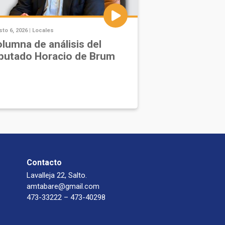
to 6, 2026 |
Locales
lumna de análisis del
putado Horacio de Brum
Contacto
Lavalleja 22, Salto.
amtabare@gmail.com
473-33222 – 473-40298