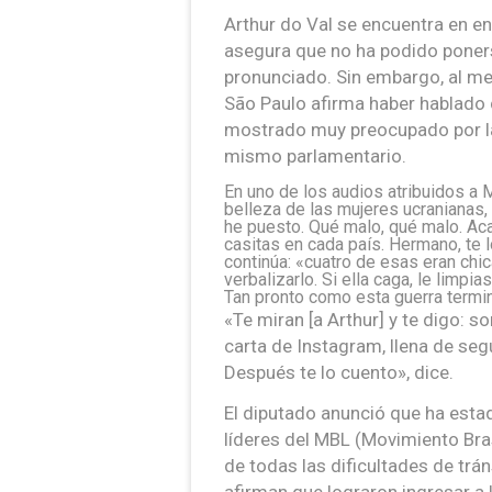
Arthur do Val se encuentra en en
asegura que no ha podido poners
pronunciado. Sin embargo, al me
São Paulo afirma haber hablado 
mostrado muy preocupado por la
mismo parlamentario.
En uno de los audios atribuidos a 
belleza de las mujeres ucranianas
he puesto. Qué malo, qué malo. Ac
casitas en cada país. Hermano, te l
continúa: «cuatro de esas eran ch
verbalizarlo. Si ella caga, le limpia
Tan pronto como esta guerra termin
«Te miran [a Arthur] y te digo: s
carta de Instagram, llena de seg
Después te lo cuento», dice.
El diputado anunció que ha esta
líderes del MBL (Movimiento Brasi
de todas las dificultades de trán