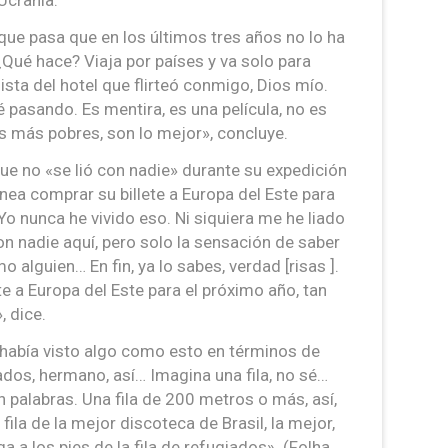
Ucrania.
que pasa que en los últimos tres años no lo ha
 ¿Qué hace? Viaja por países y va solo para
ista del hotel que flirteó conmigo, Dios mío.
é pasando. Es mentira, es una película, no es
es más pobres, son lo mejor», concluye.
ue no «se lió con nadie» durante su expedición
anea comprar su billete a Europa del Este para
o nunca he vivido eso. Ni siquiera me he liado
on nadie aquí, pero solo la sensación de saber
alguien… En fin, ya lo sabes, verdad [risas ].
 a Europa del Este para el próximo año, tan
, dice.
 había visto algo como esto en términos de
iados, hermano, así… Imagina una fila, no sé…
n palabras. Una fila de 200 metros o más, así,
a fila de la mejor discoteca de Brasil, la mejor,
a a los pies de la fila de refugiados». (Folha