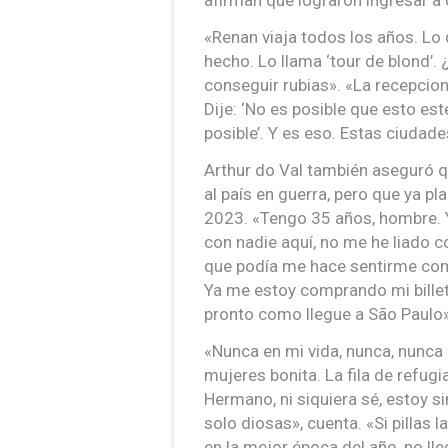
afirman que lograron ingresar a 
«Renan viaja todos los años. Lo 
hecho. Lo llama ‘tour de blond’.
conseguir rubias». «La recepcion
Dije: ‘No es posible que esto est
posible’. Y es eso. Estas ciudad
Arthur do Val también aseguró q
al país en guerra, pero que ya pl
2023. «Tengo 35 años, hombre. Y
con nadie aquí, no me he liado c
que podía me hace sentirme como 
Ya me estoy comprando mi billete
pronto como llegue a São Paulo»
«Nunca en mi vida, nunca, nunca
mujeres bonita. La fila de refug
Hermano, ni siquiera sé, estoy si
solo diosas», cuenta. «Si pillas l
en la mejor época del año, no lleg