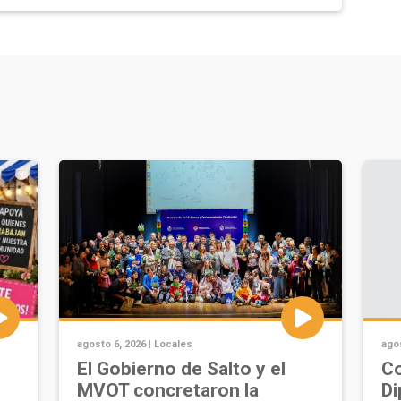
agosto 6, 2026 |
Locales
agos
u
El Gobierno de Salto y el
Co
MVOT concretaron la
Di