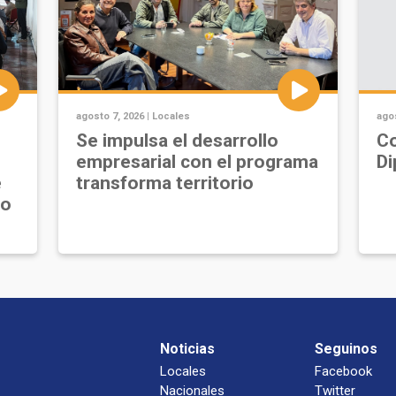
agosto 7, 2026 |
Locales
agos
Se impulsa el desarrollo
Co
empresarial con el programa
Di
e
transforma territorio
jo
Noticias
Seguinos
Locales
Facebook
Nacionales
Twitter