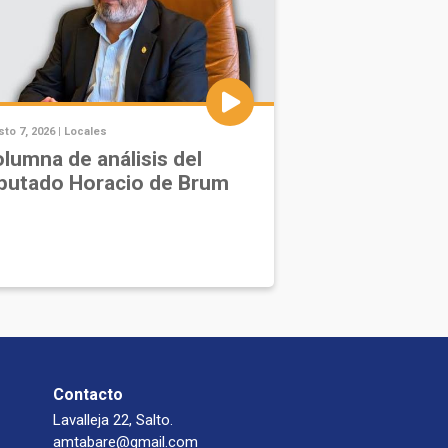
to 7, 2026 |
Locales
lumna de análisis del
putado Horacio de Brum
Contacto
Lavalleja 22, Salto.
amtabare@gmail.com