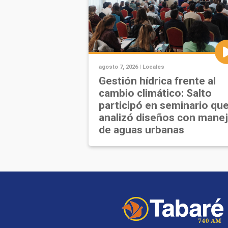
agosto 7, 2026 |
Locales
Gestión hídrica frente al
cambio climático: Salto
participó en seminario qu
analizó diseños con mane
de aguas urbanas