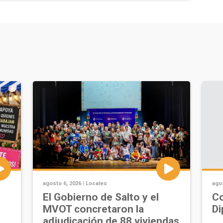
agosto 6, 2026 |
Locales
agos
u
El Gobierno de Salto y el
Co
MVOT concretaron la
Di
adjudicación de 88 viviendas