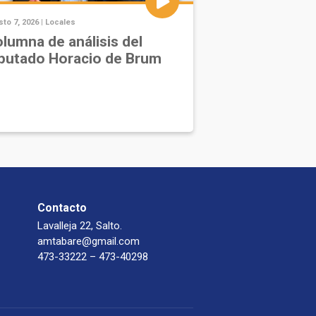
to 7, 2026 |
Locales
lumna de análisis del
putado Horacio de Brum
Contacto
Lavalleja 22, Salto.
amtabare@gmail.com
473-33222 – 473-40298