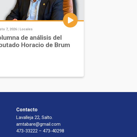
to 7, 2026 |
Locales
lumna de análisis del
putado Horacio de Brum
Contacto
Lavalleja 22, Salto.
amtabare@gmail.com
473-33222 – 473-40298