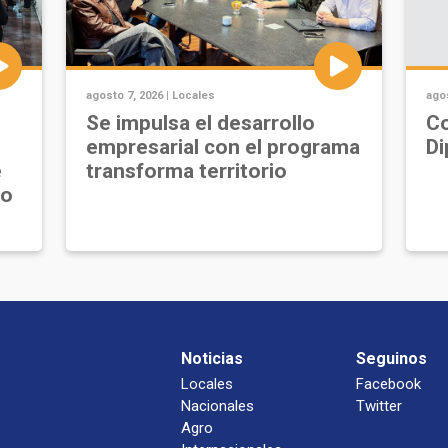
agosto 7, 2026 |
Locales
agos
Se impulsa el desarrollo
Co
empresarial con el programa
Di
e
transforma territorio
jo
Noticias
Seguinos
Locales
Facebook
Nacionales
Twitter
Agro