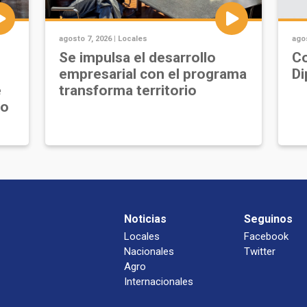
agosto 7, 2026 |
Locales
agos
Se impulsa el desarrollo
Co
empresarial con el programa
Di
e
transforma territorio
jo
Noticias
Seguinos
Locales
Facebook
Nacionales
Twitter
Agro
Internacionales