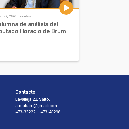
to 7, 2026 |
Locales
lumna de análisis del
putado Horacio de Brum
Contacto
Lavalleja 22, Salto.
amtabare@gmail.com
473-33222 – 473-40298