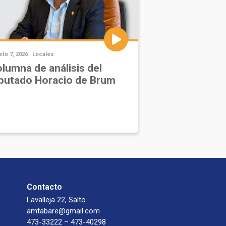
to 7, 2026 |
Locales
lumna de análisis del
putado Horacio de Brum
Contacto
Lavalleja 22, Salto.
amtabare@gmail.com
473-33222 – 473-40298