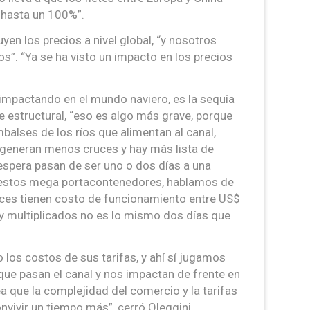
 hasta un 100%”.
yen los precios a nivel global, “y nosotros
”. “Ya se ha visto un impacto en los precios
 impactando en el mundo naviero, es la sequía
e estructural, “eso es algo más grave, porque
balses de los ríos que alimentan al canal,
 generan menos cruces y hay más lista de
espera pasan de ser uno o dos días a una
estos mega portacontenedores, hablamos de
eces tienen costo de funcionamiento entre US$
y multiplicados no es lo mismo dos días que
 los costos de sus tarifas, y ahí sí jugamos
ue pasan el canal y nos impactan de frente en
ea que la complejidad del comercio y la tarifas
vivir un tiempo más”, cerró Oleggini.