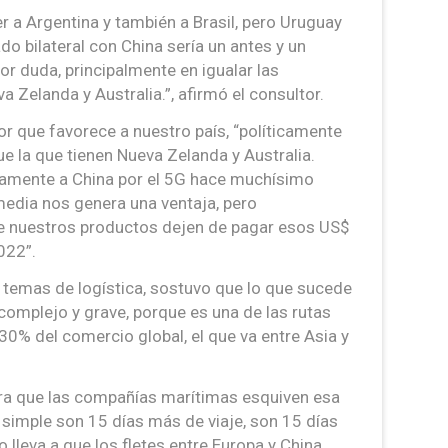
r a Argentina y también a Brasil, pero Uruguay
ado bilateral con China sería un antes y un
r duda, principalmente en igualar las
 Zelanda y Australia.”, afirmó el consultor.
or que favorece a nuestro país, “políticamente
ue la que tienen Nueva Zelanda y Australia.
icamente a China por el 5G hace muchísimo
media nos genera una ventaja, pero
e nuestros productos dejen de pagar esos US$
022”.
n temas de logística, sostuvo que lo que sucede
complejo y grave, porque es una de las rutas
l 30% del comercio global, el que va entre Asia y
era que las compañías marítimas esquiven esa
 simple son 15 días más de viaje, son 15 días
 lleva a que los fletes entre Europa y China