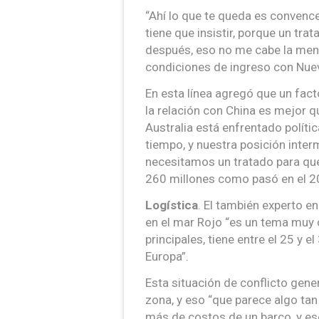
“Ahí lo que te queda es convence
tiene que insistir, porque un trat
después, eso no me cabe la meno
condiciones de ingreso con Nueva
En esta línea agregó que un fact
la relación con China es mejor q
Australia está enfrentado polít
tiempo, y nuestra posición inter
necesitamos un tratado para qu
260 millones como pasó en el 2
Logística
. El también experto e
en el mar Rojo “es un tema muy 
principales, tiene entre el 25 y e
Europa”.
Esta situación de conflicto gen
zona, y eso “que parece algo tan
más de costos de un barco, y eso