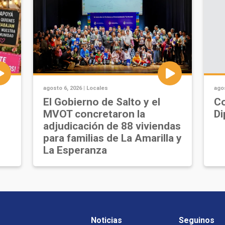
agosto 6, 2026 |
Locales
agos
u
El Gobierno de Salto y el
Co
MVOT concretaron la
Di
adjudicación de 88 viviendas
para familias de La Amarilla y
La Esperanza
Noticias
Seguinos