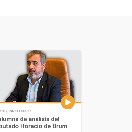
to 7, 2026 |
Locales
lumna de análisis del
putado Horacio de Brum