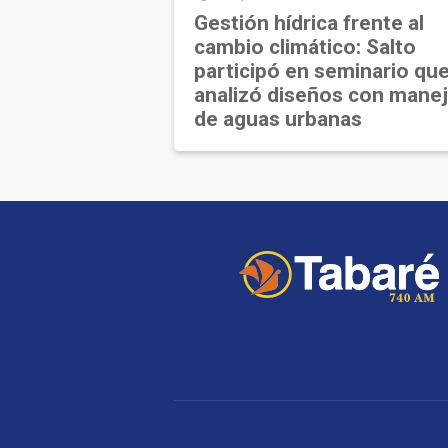
Gestión hídrica frente al
cambio climático: Salto
participó en seminario qu
analizó diseños con mane
de aguas urbanas