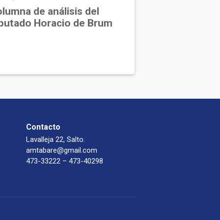
lumna de análisis del
putado Horacio de Brum
Contacto
Lavalleja 22, Salto.
amtabare@gmail.com
473-33222 – 473-40298