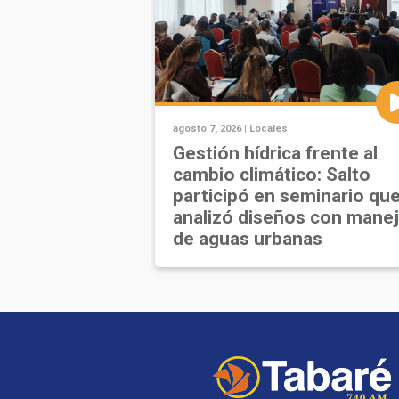
agosto 7, 2026 |
Locales
Gestión hídrica frente al
cambio climático: Salto
participó en seminario qu
analizó diseños con mane
de aguas urbanas