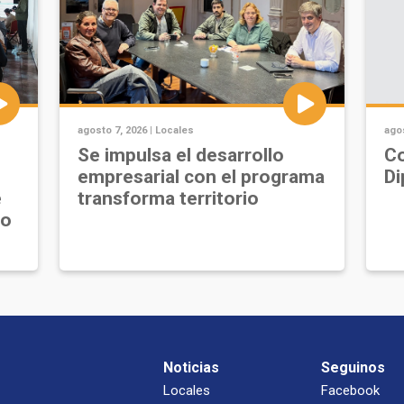
agosto 7, 2026 |
Locales
agos
Se impulsa el desarrollo
Co
empresarial con el programa
Di
e
transforma territorio
jo
Noticias
Seguinos
Locales
Facebook