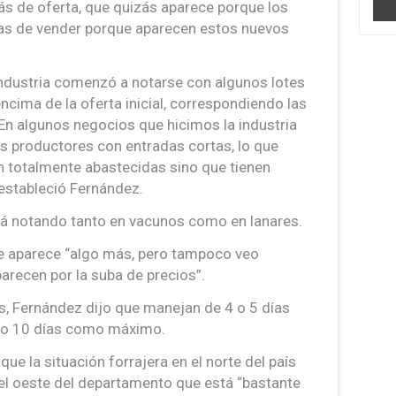
s de oferta, que quizás aparece porque los
as de vender porque aparecen estos nuevos
industria comenzó a notarse con algunos lotes
cima de la oferta inicial, correspondiendo las
“En algunos negocios que hicimos la industria
os productores con entradas cortas, lo que
n totalmente abastecidas sino que tienen
estableció Fernández.
tá notando tanto en vacunos como en lanares.
que aparece “algo más, pero tampoco veo
recen por la suba de precios”.
as, Fernández dijo que manejan de 4 o 5 días
8 o 10 días como máximo.
que la situación forrajera en el norte del país
el oeste del departamento que está “bastante