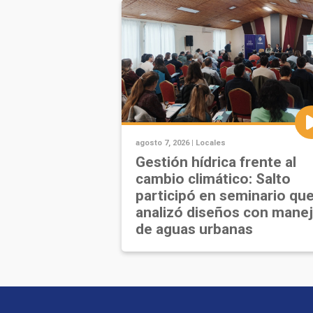
agosto 7, 2026 |
Locales
Gestión hídrica frente al
cambio climático: Salto
participó en seminario qu
analizó diseños con mane
de aguas urbanas