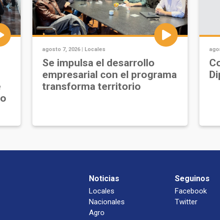
agosto 7, 2026 |
Locales
agos
Se impulsa el desarrollo
Co
empresarial con el programa
Di
e
transforma territorio
jo
Noticias
Seguinos
Locales
Facebook
Nacionales
Twitter
Agro