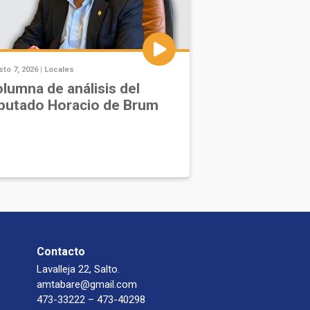
to 7, 2026 |
Locales
lumna de análisis del
putado Horacio de Brum
Contacto
Lavalleja 22, Salto.
amtabare@gmail.com
473-33222 – 473-40298