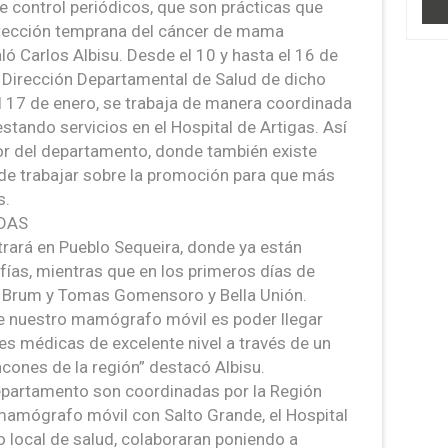
 control periódicos, que son prácticas que
detección temprana del cáncer de mama
 Carlos Albisu. Desde el 10 y hasta el 16 de
a Dirección Departamental de Salud de dicho
l 17 de enero, se trabaja de manera coordinada
stando servicios en el Hospital de Artigas. Así
ior del departamento, donde también existe
de trabajar sobre la promoción para que más
s.
DAS
trará en Pueblo Sequeira, donde ya están
s, mientras que en los primeros días de
ar Brum y Tomas Gomensoro y Bella Unión.
de nuestro mamógrafo móvil es poder llegar
es médicas de excelente nivel a través de un
ncones de la región” destacó Albisu.
 departamento son coordinadas por la Región
mamógrafo móvil con Salto Grande, el Hospital
o local de salud, colaboraran poniendo a