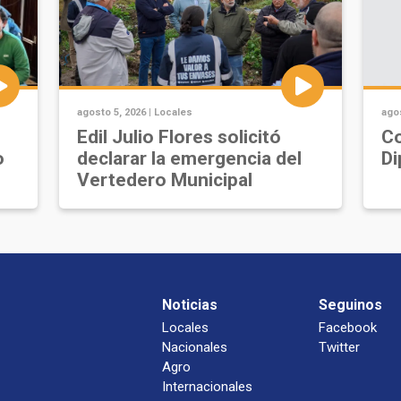
agosto 5, 2026 |
Locales
agos
Edil Julio Flores solicitó
Co
o
declarar la emergencia del
Di
Vertedero Municipal
Noticias
Seguinos
Locales
Facebook
Nacionales
Twitter
Agro
Internacionales