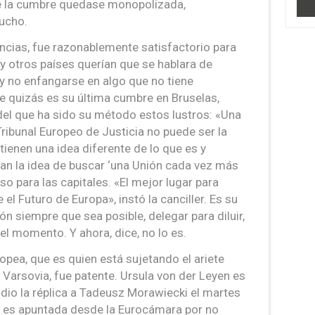
ue la cumbre quedase monopolizada,
mucho.
ancias, fue razonablemente satisfactorio para
y otros países querían que se hablara de
y no enfangarse en algo que no tiene
ue quizás es su última cumbre en Bruselas,
del que ha sido su método estos lustros: «Una
ribunal Europeo de Justicia no puede ser la
tienen una idea diferente de lo que es y
nan la idea de buscar ‘una Unión cada vez más
so para las capitales. «El mejor lugar para
 el Futuro de Europa», instó la canciller. Es su
ión siempre que sea posible, delegar para diluir,
l momento. Y ahora, dice, no lo es.
pea, que es quien está sujetando el ariete
Varsovia, fue patente. Ursula von der Leyen es
e dio la réplica a Tadeusz Morawiecki el martes
e es apuntada desde la Eurocámara por no