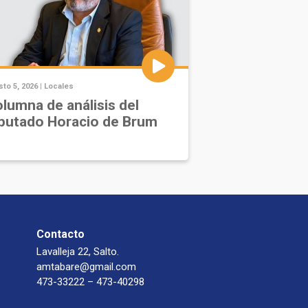
to 5, 2026 |
Locales
lumna de análisis del
putado Horacio de Brum
Contacto
Lavalleja 22, Salto.
amtabare@gmail.com
473-33222 – 473-40298