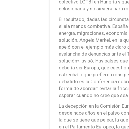
colectivo LGTBI en Hungría y q
eclosionada y no sirviera para 
El resultado, dadas las circunst
el ala menos combativa. España 
energía, migraciones, economía 
solución. Angela Merkel, en la q
apeló con el ejemplo más claro 
avalancha de denuncias ante el T
solución», avisó. Hay países que 
debería ser Europa, que cuestio
estrecha’ o que prefieren más pe
debatirlo es la Conferencia sobre
forma de abordar: evitar la fricc
esperar cuando no cree que sea e
La decepción en la Comisión Euro
desde hace años en el pulso con 
la que se tiene que pelear, la qu
en el Parlamento Europeo, la qu