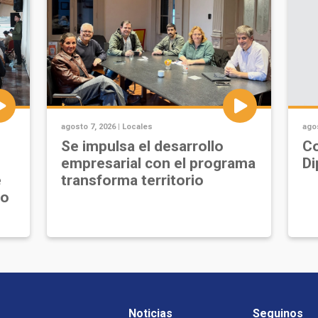
agosto 7, 2026 |
Locales
agos
Se impulsa el desarrollo
Co
empresarial con el programa
Di
e
transforma territorio
jo
Noticias
Seguinos