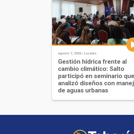
agosto 7, 2026 |
Locales
Gestión hídrica frente al
cambio climático: Salto
participó en seminario qu
analizó diseños con mane
de aguas urbanas