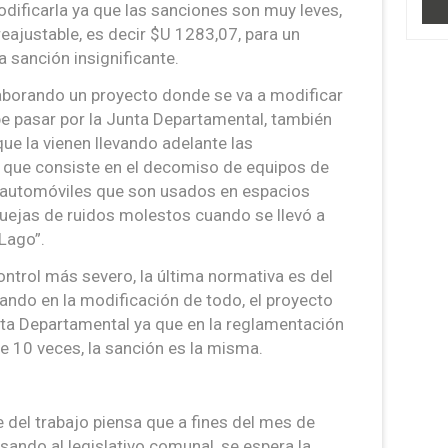
dificarla ya que las sanciones son muy leves,
reajustable, es decir $U 1283,07, para un
 sanción insignificante.
borando un proyecto donde se va a modificar
be pasar por la Junta Departamental, también
ue la vienen llevando adelante las
a, que consiste en el decomiso de equipos de
s automóviles que son usados en espacios
uejas de ruidos molestos cuando se llevó a
 Lago”.
ontrol más severo, la última normativa es del
ando en la modificación de todo, el proyecto
nta Departamental ya que en la reglamentación
e 10 veces, la sanción es la misma.
e del trabajo piensa que a fines del mes de
esando al legislativo comunal, se espera la