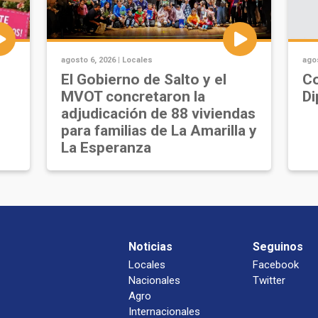
agosto 6, 2026 |
Locales
agos
u
El Gobierno de Salto y el
Co
MVOT concretaron la
Di
adjudicación de 88 viviendas
para familias de La Amarilla y
La Esperanza
Noticias
Seguinos
Locales
Facebook
Nacionales
Twitter
Agro
Internacionales