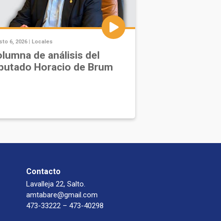
to 6, 2026 |
Locales
lumna de análisis del
putado Horacio de Brum
Contacto
Lavalleja 22, Salto.
amtabare@gmail.com
473-33222 – 473-40298