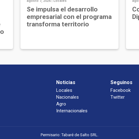
agosto 7, 2026 |
Locales
agos
Se impulsa el desarrollo
Co
empresarial con el programa
Di
e
transforma territorio
jo
Noticias
Seguinos
Locales
Facebook
Nacionales
Twitter
Agro
Internacionales
Permisario: Tabaré de Salto SRL.