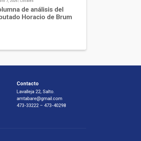
to 7, 2026 |
Locales
lumna de análisis del
putado Horacio de Brum
Contacto
Lavalleja 22, Salto.
amtabare@gmail.com
473-33222 – 473-40298