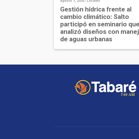
agosto 7, 2026 |
Locales
Gestión hídrica frente al
cambio climático: Salto
participó en seminario qu
analizó diseños con mane
de aguas urbanas