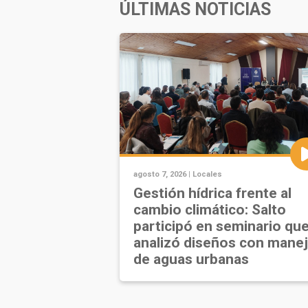
ÚLTIMAS NOTICIAS
agosto 7, 2026 |
Locales
Gestión hídrica frente al
cambio climático: Salto
participó en seminario qu
analizó diseños con mane
de aguas urbanas