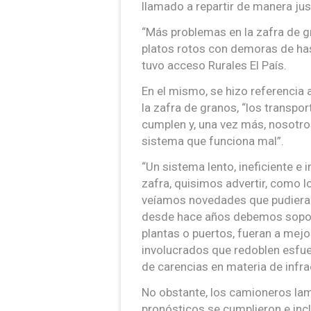
llamado a repartir de manera ju
“Más problemas en la zafra de g
platos rotos con demoras de hast
tuvo acceso Rurales El País.
En el mismo, se hizo referencia a
la zafra de granos, “los transp
cumplen y, una vez más, nosotro
sistema que funciona mal”.
“Un sistema lento, ineficiente e 
zafra, quisimos advertir, como 
veíamos novedades que pudieran
desde hace años debemos soport
plantas o puertos, fueran a mejo
involucrados que redoblen esfue
de carencias en materia de infra
No obstante, los camioneros la
pronósticos se cumplieron e inc