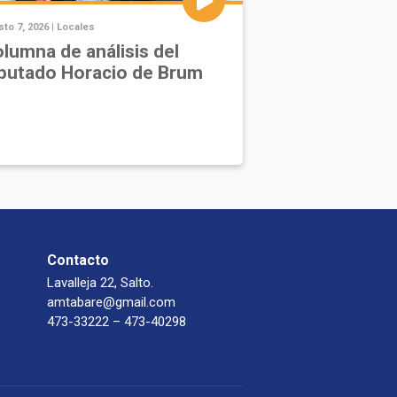
to 7, 2026 |
Locales
lumna de análisis del
putado Horacio de Brum
Contacto
Lavalleja 22, Salto.
amtabare@gmail.com
473-33222 – 473-40298