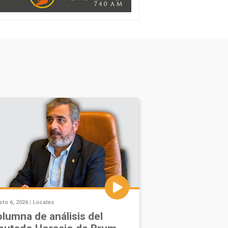
to 6, 2026 |
Locales
lumna de análisis del