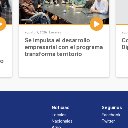
agosto 7, 2026 |
Locales
agos
Se impulsa el desarrollo
Co
empresarial con el programa
Di
e
transforma territorio
jo
Noticias
Seguinos
Locales
Facebook
Nacionales
Twitter
Agro