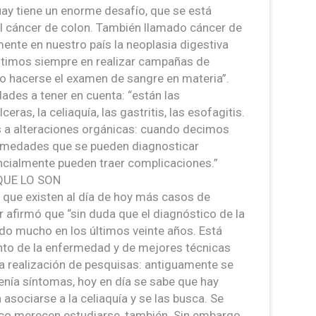
ay tiene un enorme desafío, que se está
el cáncer de colon. También llamado cáncer de
ente en nuestro país la neoplasia digestiva
istimos siempre en realizar campañas de
o hacerse el examen de sangre en materia”.
ades a tener en cuenta: “están las
eras, la celiaquía, las gastritis, las esofagitis.
a alteraciones orgánicas: cuando decimos
rmedades que se pueden diagnosticar
ncialmente pueden traer complicaciones.”
QUE LO SON
 que existen al día de hoy más casos de
r afirmó que “sin duda que el diagnóstico de la
o mucho en los últimos veinte años. Está
nto de la enfermedad y de mejores técnicas
la realización de pesquisas: antiguamente se
tenía síntomas, hoy en día se sabe que hay
sociarse a la celiaquía y se las busca. Se
íaco merecen estudiarse, también. Sin embargo,