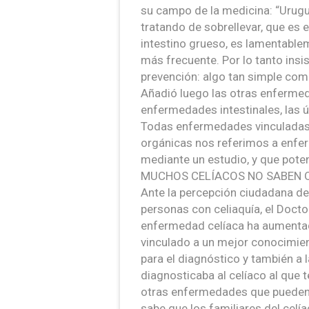
su campo de la medicina: “Urugu
tratando de sobrellevar, que es 
intestino grueso, es lamentablem
más frecuente. Por lo tanto ins
prevención: algo tan simple com
Añadió luego las otras enfermed
enfermedades intestinales, las úlc
Todas enfermedades vinculadas 
orgánicas nos referimos a enfe
mediante un estudio, y que pote
MUCHOS CELÍACOS NO SABEN 
Ante la percepción ciudadana de
personas con celiaquía, el Docto
enfermedad celíaca ha aumentad
vinculado a un mejor conocimie
para el diagnóstico y también a 
diagnosticaba al celíaco al que 
otras enfermedades que pueden a
sabe que los familiares del cel