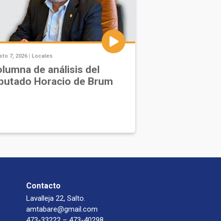
to 7, 2026 |
Locales
lumna de análisis del
putado Horacio de Brum
Contacto
Lavalleja 22, Salto.
amtabare@gmail.com
473-33222 – 473-40298