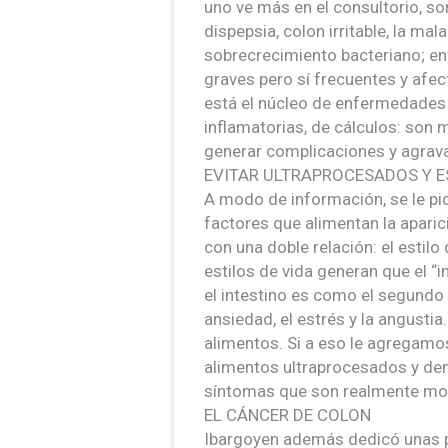
uno ve más en el consultorio, 
dispepsia, colon irritable, la ma
sobrecrecimiento bacteriano; e
graves pero sí frecuentes y afec
está el núcleo de enfermedades 
inflamatorias, de cálculos: son
generar complicaciones y agravar
EVITAR ULTRAPROCESADOS Y E
A modo de información, se le pid
factores que alimentan la apari
con una doble relación: el estilo
estilos de vida generan que el 
el intestino es como el segundo
ansiedad, el estrés y la angustia.
alimentos. Si a eso le agregamo
alimentos ultraprocesados y dem
síntomas que son realmente mole
EL CÁNCER DE COLON
Ibargoyen además dedicó unas pal