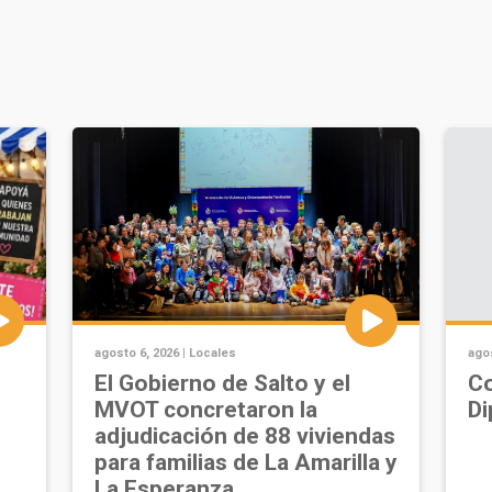
agosto 6, 2026 |
Locales
agos
u
El Gobierno de Salto y el
Co
MVOT concretaron la
Di
adjudicación de 88 viviendas
para familias de La Amarilla y
La Esperanza