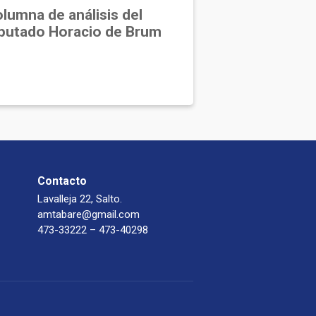
lumna de análisis del
putado Horacio de Brum
Contacto
Lavalleja 22, Salto.
amtabare@gmail.com
473-33222 – 473-40298