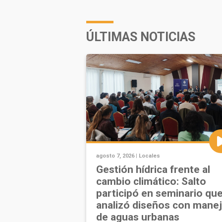
ÚLTIMAS NOTICIAS
agosto 7, 2026 |
Locales
Gestión hídrica frente al
cambio climático: Salto
participó en seminario qu
analizó diseños con mane
de aguas urbanas