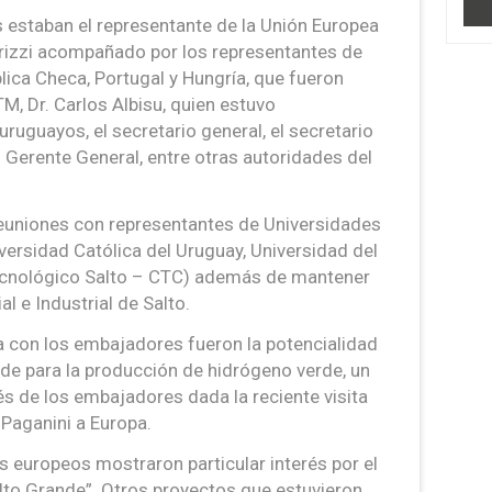
s estaban el representante de la Unión Europea
rizzi acompañado por los representantes de
lica Checa, Portugal y Hungría, que fueron
M, Dr. Carlos Albisu, quien estuvo
uguayos, el secretario general, el secretario
l Gerente General, entre otras autoridades del
euniones con representantes de Universidades
iversidad Católica del Uruguay, Universidad del
Tecnológico Salto – CTC) además de mantener
l e Industrial de Salto.
 con los embajadores fueron la potencialidad
nde para la producción de hidrógeno verde, un
rés de los embajadores dada la reciente visita
 Paganini a Europa.
es europeos mostraron particular interés por el
alto Grande”. Otros proyectos que estuvieron