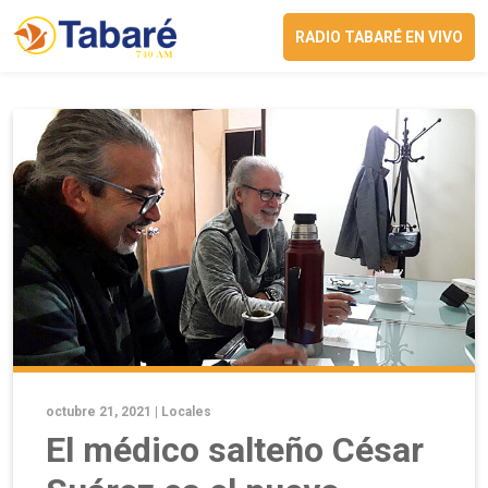
RADIO TABARÉ EN VIVO
octubre 21, 2021 |
Locales
El médico salteño César