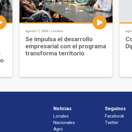
agosto 7, 2026 |
Locales
agos
Se impulsa el desarrollo
Co
empresarial con el programa
Di
e
transforma territorio
jo
Noticias
Seguinos
Locales
Facebook
Nacionales
Twitter
Agro