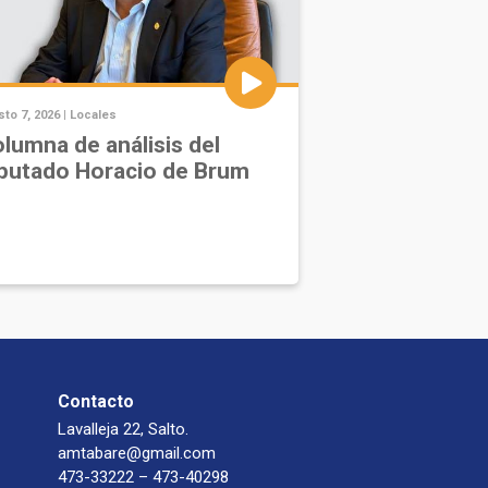
to 7, 2026 |
Locales
lumna de análisis del
putado Horacio de Brum
Contacto
Lavalleja 22, Salto.
amtabare@gmail.com
473-33222 – 473-40298