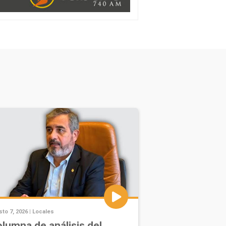
to 7, 2026 |
Locales
lumna de análisis del