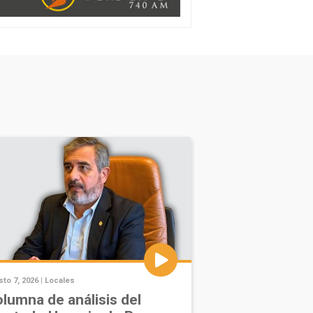
to 7, 2026 |
Locales
lumna de análisis del