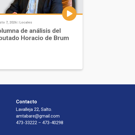
to 7, 2026 |
Locales
lumna de análisis del
putado Horacio de Brum
Contacto
Lavalleja 22, Salto.
amtabare@gmail.com
473-33222 – 473-40298