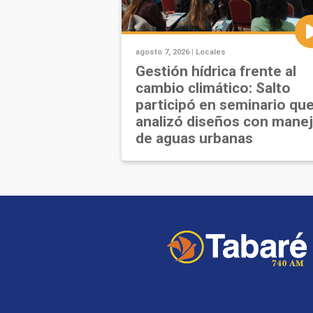
agosto 7, 2026 |
Locales
Gestión hídrica frente al
cambio climático: Salto
participó en seminario qu
analizó diseños con mane
de aguas urbanas