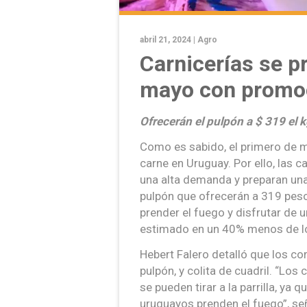
abril 21, 2024 |
Agro
Carnicerías se p
mayo con promoc
Ofrecerán el pulpón a $ 319 el 
Como es sabido, el primero de 
carne en Uruguay. Por ello, las c
una alta demanda y preparan una 
pulpón que ofrecerán a 319 peso
prender el fuego y disfrutar de u
estimado en un 40% menos de l
Hebert Falero detalló que los c
pulpón, y colita de cuadril. “Lo
se pueden tirar a la parrilla, ya q
uruguayos prenden el fuego”, se