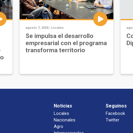
agosto 7, 2026 |
Locales
agos
Se impulsa el desarrollo
Co
empresarial con el programa
Di
e
transforma territorio
jo
Noticias
Seguinos
Locales
Facebook
Nacionales
Twitter
Agro
Internacionales