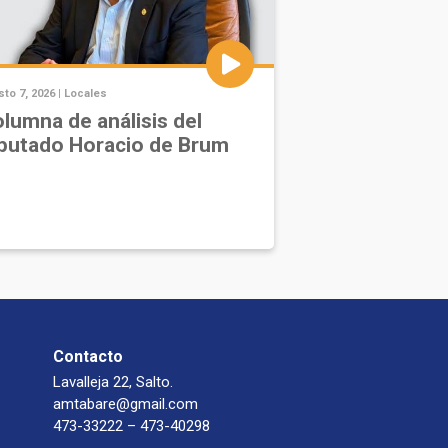
to 7, 2026 |
Locales
lumna de análisis del
putado Horacio de Brum
Contacto
Lavalleja 22, Salto.
amtabare@gmail.com
473-33222 – 473-40298