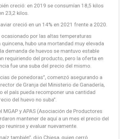
ién creció: en 2019 se consumían 18,5 kilos
n 23,2 kilos.
 aviar creció en un 14% en 2021 frente a 2020.
 ocasionado por las altas temperaturas
a quincena, hubo una mortandad muy elevada
, la demanda de huevos se mantuvo estable
 requiriendo del producto, pero la oferta en
ncia fue una suba del precio del mismo.
encias de ponedoras”, comenzó asegurando a
irector de Granja del Ministerio de Ganadería,
yo el país pueda recomponer una cantidad
precio del huevo no suba”.
del MGAP y APAS (Asociación de Productores
ordaron mantener de aquí a un mes el precio del
go reunirse y evaluar nuevamente.
aíz también”, dijo Chiesa, quien cerró