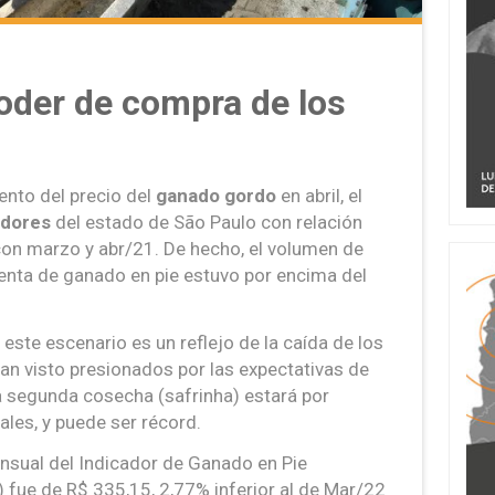
poder de compra de los
iento del precio del
ganado gordo
en abril, el
adores
del estado de São Paulo con relación
on marzo y abr/21. De hecho, el volumen de
venta de ganado en pie estuvo por encima del
este escenario es un reflejo de la caída de los
han visto presionados por las expectativas de
la segunda cosecha (safrinha) estará por
ales, y puede ser récord.
ensual del Indicador de Ganado en Pie
fue de R$ 335,15, 2,77% inferior al de Mar/22