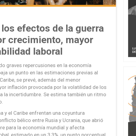
los efectos de la guerra
or crecimiento, mayor
abilidad laboral
ndo graves repercusiones en la economía
baja un punto en las estimaciones previas al
l Caribe, se prevé, además del menor
r inflación provocada por la volatilidad de los
a la incertidumbre. Se estima también un ritmo
o.
 y el Caribe enfrentan una coyuntura
flicto bélico entre Rusia y Ucrania, que abrió
re para la economía mundial y afecta
obal, estimado en un 3,3%, un punto porcentual