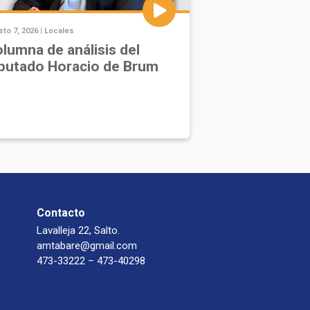
to 7, 2026 |
Locales
lumna de análisis del
putado Horacio de Brum
Contacto
Lavalleja 22, Salto.
amtabare@gmail.com
473-33222 – 473-40298