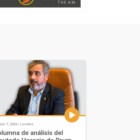
to 7, 2026 |
Locales
lumna de análisis del