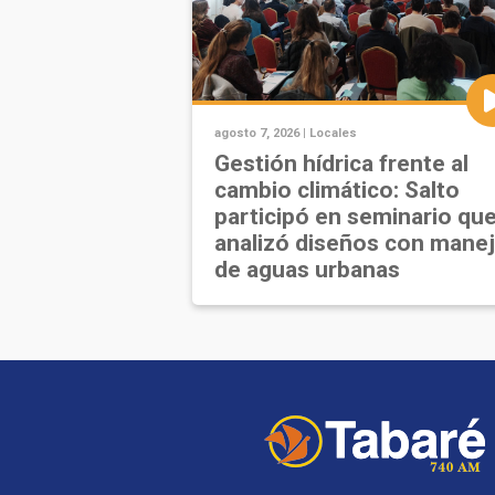
agosto 7, 2026 |
Locales
Gestión hídrica frente al
cambio climático: Salto
participó en seminario qu
analizó diseños con mane
de aguas urbanas