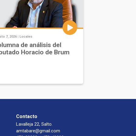
to 7, 2026 |
Locales
lumna de análisis del
putado Horacio de Brum
Contacto
Lavalleja 22, Salto.
amtabare@gmail.com