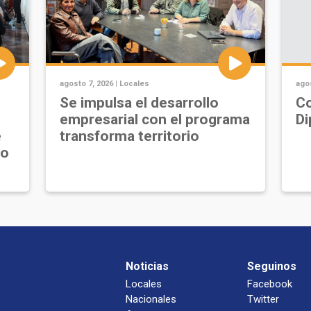
agosto 7, 2026 |
Locales
agos
Se impulsa el desarrollo
Co
empresarial con el programa
Di
e
transforma territorio
jo
Noticias
Seguinos
Locales
Facebook
Nacionales
Twitter