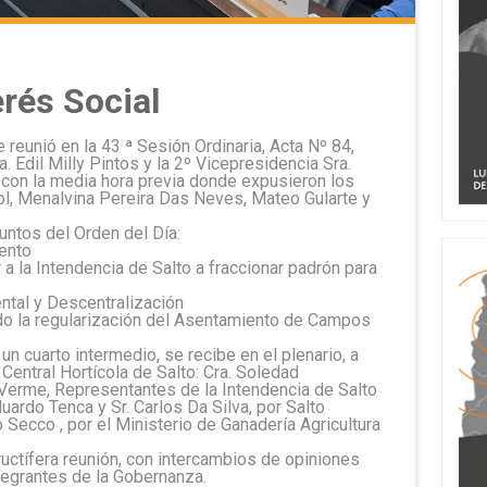
erés Social
reunió en la 43 ª Sesión Ordinaria, Acta Nº 84,
a. Edil Milly Pintos y la 2º Vicepresidencia Sra.
con la media hora previa donde expusieron los
ol, Menalvina Pereira Das Neves, Mateo Gularte y
untos del Orden del Día:
ento
a la Intendencia de Salto a fraccionar padrón para
tal y Descentralización
do la regularización del Asentamiento de Campos
 cuarto intermedio, se recibe en el plenario, a
Central Hortícola de Salto: Cra. Soledad
 Verme, Representantes de la Intendencia de Salto
duardo Tenca y Sr. Carlos Da Silva, por Salto
o Secco , por el Ministerio de Ganadería Agricultura
ructífera reunión, con intercambios de opiniones
ntegrantes de la Gobernanza.