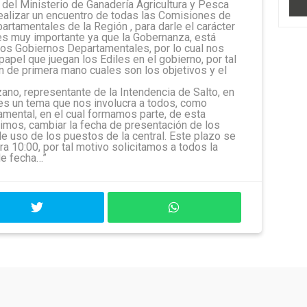
del Ministerio de Ganadería Agricultura y Pesca
 realizar un encuentro de todas las Comisiones de
artamentales de la Región , para darle el carácter
es muy importante ya que la Gobernanza, está
los Gobiernos Departamentales, por lo cual nos
apel que juegan los Ediles en el gobierno, por tal
 de primera mano cuales son los objetivos y el
zano, representante de la Intendencia de Salto, en
 es un tema que nos involucra a todos, como
mental, en el cual formamos parte, de esta
imos, cambiar la fecha de presentación de los
de uso de los puestos de la central. Este plazo se
a 10:00, por tal motivo solicitamos a todos la
de fecha…”