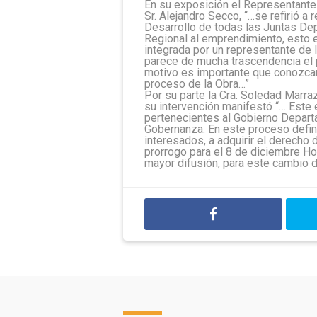
En su exposición el Representante 
Sr. Alejandro Secco, “…se refirió a
Desarrollo de todas las Juntas Dep
Regional al emprendimiento, esto 
integrada por un representante de 
parece de mucha trascendencia el p
motivo es importante que conozcan
proceso de la Obra…”
Por su parte la Cra. Soledad Marra
su intervención manifestó “… Este
pertenecientes al Gobierno Departa
Gobernanza. En este proceso defin
interesados, a adquirir el derecho 
prorrogo para el 8 de diciembre Hor
mayor difusión, para este cambio 