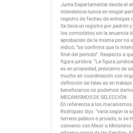
Junta Departamental desde el año
intendencia nunca en ningún perí
registro de fechas de entregas 
Se lleva un registro por padrón
los comodatos sin la anuencia d
aprobación de la misma por no exc
indicó, “se confirma que la Int
final del período”. Respecto a q
figura jurídica. “La figura juríd
es en propiedad, préstamo de uso
mucho en coordinación con orga
definición de tales es en trabajo
beneficiarios no podemos darlos
MECANISMOS DE SELECCIÓN
En referencia a los mecanismos d
Rodríguez dijo. “varía según la si
terreno público o privado, si se 
convenio con Mevir o Ministerio 
informe social de las familias. E