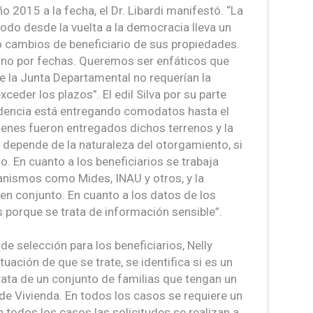
 2015 a la fecha, el Dr. Libardi manifestó. “La
odo desde la vuelta a la democracia lleva un
o cambios de beneficiario de sus propiedades.
 y no por fechas. Queremos ser enfáticos que
e la Junta Departamental no requerían la
eder los plazos”. El edil Silva por su parte
endencia está entregando comodatos hasta el
uienes fueron entregados dichos terrenos y la
ica depende de la naturaleza del otorgamiento, si
. En cuanto a los beneficiarios se trabaja
nismos como Mides, INAU y otros, y la
 en conjunto. En cuanto a los datos de los
 porque se trata de información sensible”.
e selección para los beneficiarios, Nelly
tuación de que se trate, se identifica si es un
trata de un conjunto de familias que tengan un
de Vivienda. En todos los casos se requiere un
n todos los casos las solicitudes se realizan a