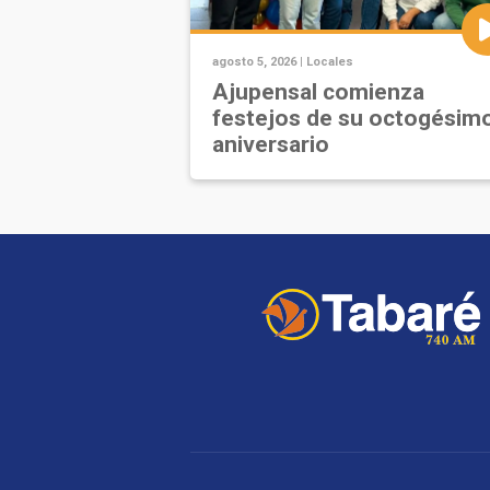
agosto 5, 2026 |
Locales
Ajupensal comienza
festejos de su octogésim
aniversario