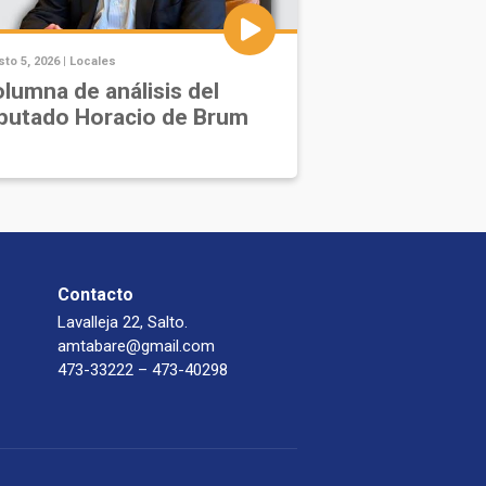
to 5, 2026 |
Locales
lumna de análisis del
putado Horacio de Brum
Contacto
Lavalleja 22, Salto.
amtabare@gmail.com
473-33222 – 473-40298