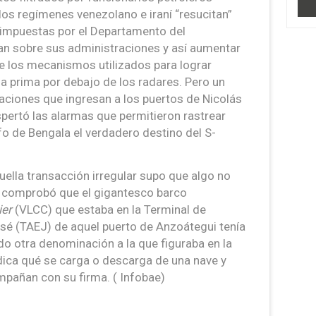
os regímenes venezolano e iraní “resucitan”
s impuestas por el Departamento del
n sobre sus administraciones y así aumentar
e los mecanismos utilizados para lograr
ia prima por debajo de los radares. Pero un
aciones que ingresan a los puertos de Nicolás
ertó las alarmas que permitieron rastrear
fo de Bengala el verdadero destino del S-
ella transacción irregular supo que algo no
o comprobó que el gigantesco barco
ier
(VLCC) que estaba en la Terminal de
 (TAEJ) de aquel puerto de Anzoátegui tenía
ndo otra denominación a la que figuraba en la
ndica qué se carga o descarga de una nave y
mpañan con su firma. ( Infobae)