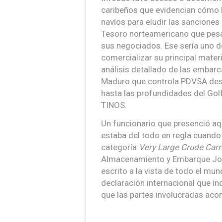
caribeños que evidencian cómo l
navíos para eludir las sancione
Tesoro norteamericano que pesa
sus negociados. Ese sería uno d
comercializar su principal mater
análisis detallado de las embarc
Maduro que controla PDVSA desp
hasta las profundidades del Gol
TINOS.
Un funcionario que presenció aqu
estaba del todo en regla cuand
categoría
Very Large Crude Carr
Almacenamiento y Embarque José
escrito a la vista de todo el mu
declaración internacional que i
que las partes involucradas aco