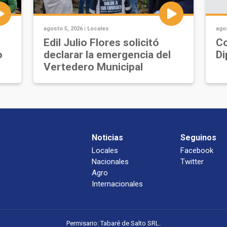
agosto 5, 2026 |
Locales
agos
Edil Julio Flores solicitó
Co
o
declarar la emergencia del
Di
Vertedero Municipal
Noticias
Seguinos
Locales
Facebook
Nacionales
Twitter
Agro
Internacionales
Permisario: Tabaré de Salto SRL.