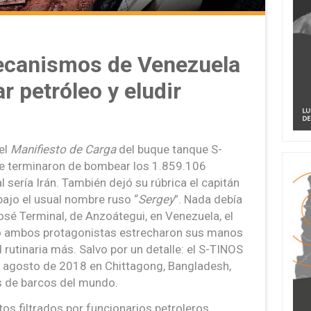
ecanismos de Venezuela
ar petróleo y eludir
el
Manifiesto de Carga
del buque tanque S-
 terminaron de bombear los 1.859.106
al sería Irán. También dejó su rúbrica el capitán
bajo el usual nombre ruso “
Sergey
”. Nada debía
José Terminal, de Anzoátegui, en Venezuela, el
 ambos protagonistas estrecharon sus manos
 rutinaria más. Salvo por un detalle: el S-TINOS
n agosto de 2018 en Chittagong, Bangladesh,
 de barcos del mundo.
s filtrados por funcionarios petroleros