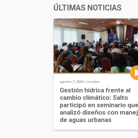
ÚLTIMAS NOTICIAS
agosto 7, 2026 |
Locales
Gestión hídrica frente al
cambio climático: Salto
participó en seminario qu
analizó diseños con mane
de aguas urbanas