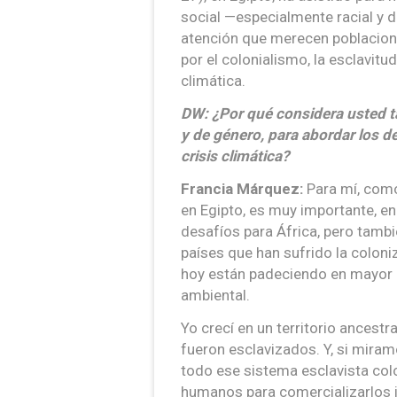
social —especialmente racial y d
atención que merecen poblacion
por el colonialismo, la esclavitud
climática.
DW: ¿Por qué considera usted tan
y de género, para abordar los de
crisis climática?
Francia Márquez:
Para mí, como
en Egipto, es muy importante, e
desafíos para África, pero tambi
países que han sufrido la coloni
hoy están padeciendo en mayor p
ambiental.
Yo crecí en un territorio ancest
fueron esclavizados. Y, si miram
todo ese sistema esclavista col
humanos para comercializarlos 