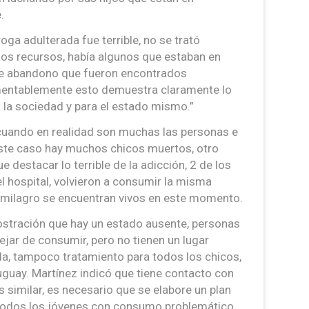
.
oga adulterada fue terrible, no se trató
s recursos, había algunos que estaban en
 de abandono que fueron encontrados
amentablemente esto demuestra claramente lo
a la sociedad y para el estado mismo.”
cuando en realidad son muchas las personas e
este caso hay muchos chicos muertos, otro
e destacar lo terrible de la adicción, 2 de los
l hospital, volvieron a consumir la misma
 milagro se encuentran vivos en este momento.
ostración que hay un estado ausente, personas
ejar de consumir, pero no tienen un lugar
uda, tampoco tratamiento para todos los chicos,
uguay. Martínez indicó que tiene contacto con
 similar, es necesario que se elabore un plan
 todos los jóvenes con consumo problemático.