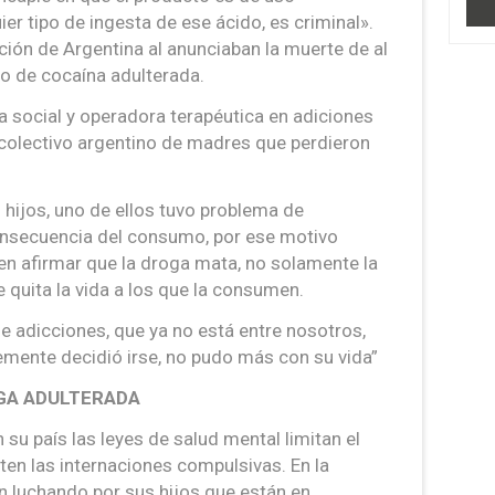
er tipo de ingesta de ese ácido, es criminal».
ión de Argentina al anunciaban la muerte de al
 de cocaína adulterada.
a social y operadora terapéutica en adiciones
 colectivo argentino de madres que perdieron
6 hijos, uno de ellos tuvo problema de
 consecuencia del consumo, por ese motivo
en afirmar que la droga mata, no solamente la
e quita la vida a los que la consumen.
e adicciones, que ya no está entre nosotros,
emente decidió irse, no pudo más con su vida”
GA ADULTERADA
n su país las leyes de salud mental limitan el
ten las internaciones compulsivas. En la
 luchando por sus hijos que están en