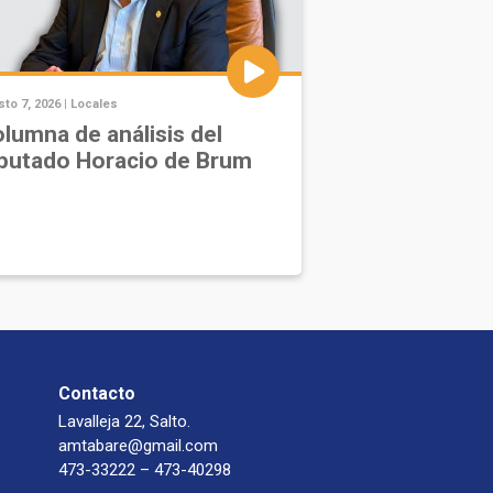
to 7, 2026 |
Locales
lumna de análisis del
putado Horacio de Brum
Contacto
Lavalleja 22, Salto.
amtabare@gmail.com
473-33222 – 473-40298