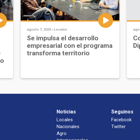
agosto 7, 2026 |
Locales
agos
Se impulsa el desarrollo
Co
empresarial con el programa
Di
e
transforma territorio
jo
Noticias
Seguinos
Locales
Facebook
Nacionales
Twitter
Agro