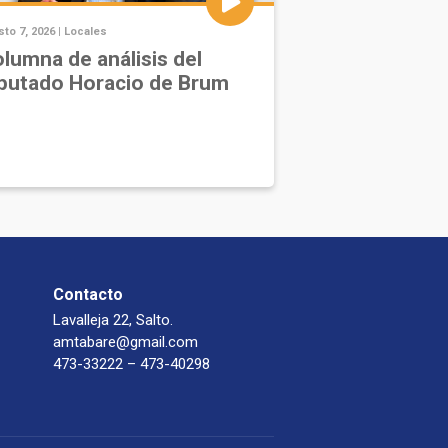
to 7, 2026 |
Locales
lumna de análisis del
putado Horacio de Brum
Contacto
Lavalleja 22, Salto.
amtabare@gmail.com
473-33222 – 473-40298