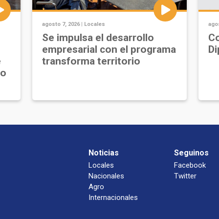
agosto 7, 2026 |
Locales
agos
Se impulsa el desarrollo
Co
empresarial con el programa
Di
e
transforma territorio
jo
Noticias
Seguinos
Locales
Facebook
Nacionales
Twitter
Agro
Internacionales