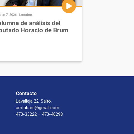
to 7, 2026 |
Locales
lumna de análisis del
putado Horacio de Brum
Contacto
Lavalleja 22, Salto.
amtabare@gmail.com
473-33222 – 473-40298