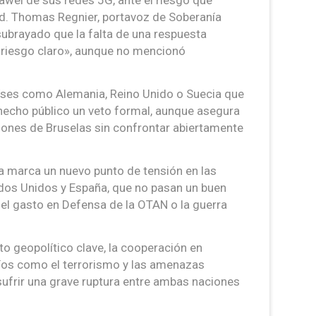
uawei de sus redes 5G, ante el riesgo que
ad. Thomas Regnier, portavoz de Soberanía
subrayado que la falta de una respuesta
 «riesgo claro», aunque no mencionó
aíses como Alemania, Reino Unido o Suecia que
 hecho público un veto formal, aunque asegura
ones de Bruselas sin confrontar abiertamente
a marca un nuevo punto de tensión en las
tados Unidos y España, que no pasan un buen
el gasto en Defensa de la OTAN o la guerra
 geopolítico clave, la cooperación en
afíos como el terrorismo y las amenazas
sufrir una grave ruptura entre ambas naciones